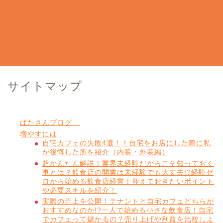
サイトマップ
ばたさんブログ
増やすには
自宅カフェの失敗4選！！自宅をお店にした際に私
が後悔した所を紹介（内装・外装編）
超かんたん解説！業界未経験だからこそ知っておく
事とは？飲食店の開業は未経験でも大丈夫!?経験ゼ
ロから始める飲食店経営！抑えておきたいポイント
や必要スキルを紹介！
実際の売上を公開！テナントと自宅カフェどちらが
おすすめなのか!?一人で始める小さな飲食店！自宅
でカフェって儲かるの？売り上げや利益を比較しよ