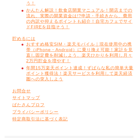
う！
かんたん解説！飲食店開業マニュアル！開店までの
流れ、実際の開業資金は!?申請・手続きから、費用
の内訳や抑えるポイントも紹介！自宅カフェでサイ
ドFIREを目指そう！
貯めるには
おすすめ格安SIM・楽天モバイル｜現在使用中の携
帯（iPhone・Android）に乗り換え可能！家計を見
直し固定費を削減しよう、楽天ひかりを利用し月々
2万円貯金を増やす！
年間15万楽天ポイント達成！ずばらな私の簡単大量
ポイント獲得法！楽天サービスを利用して楽天経済
圏への突入しよう
お問合せ
サイトマップ
ばたさんプロフ
プライバシーポリシー
特定商取引法に基づく表記